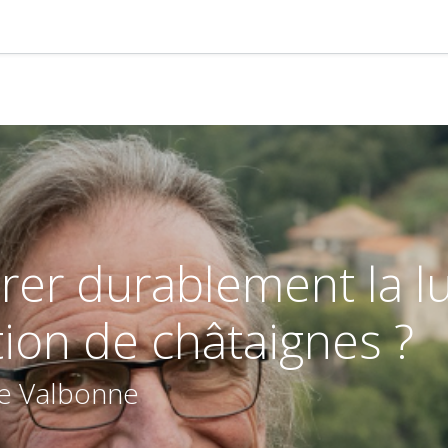
er durablement la lu
ion de châtaignes ?
de Valbonne