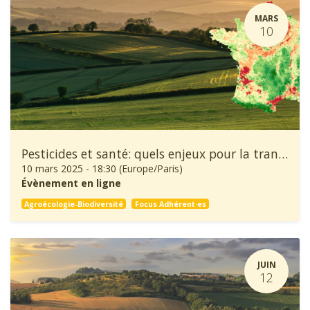
MARS
10
Pesticides et santé: quels enjeux pour la transition agroécologique ?
10 mars 2025
-
18:30
(
Europe/Paris
)
Évènement en ligne
Agroécologie-Biodiversité
Focus Adhérent·es
JUIN
12