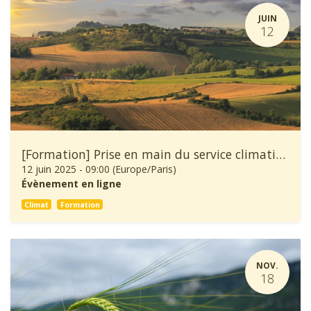
JUIN
12
[Formation] Prise en main du service climatique Climadiag Agriculture
12 juin 2025
-
09:00
(
Europe/Paris
)
Évènement en ligne
Climat
Formation
NOV.
18