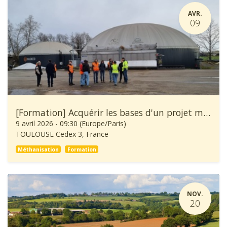
AVR.
09
[Formation] Acquérir les bases d'un projet méthanisation
9 avril 2026
-
09:30
(
Europe/Paris
)
TOULOUSE Cedex 3
,
France
Méthanisation
Formation
NOV.
20