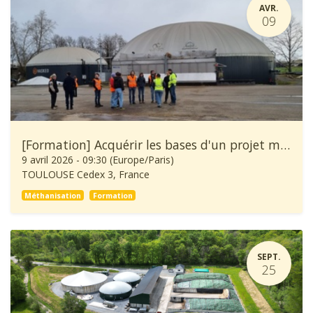
AVR.
09
[Formation] Acquérir les bases d'un projet méthanisation
9 avril 2026
-
09:30
(
Europe/Paris
)
TOULOUSE Cedex 3
,
France
Méthanisation
Formation
SEPT.
25