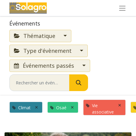
Événements
Thématique
Type d'évènement
Événements passés
×
Vie
×
×
Climat
Osaé
associative