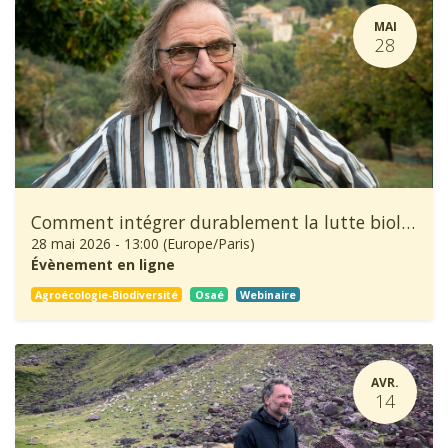
MAI
28
Comment intégrer durablement la lutte biologique dans la production de châtaignes ?
28 mai 2026
-
13:00
(
Europe/Paris
)
Évènement en ligne
Agroécologie-Biodiversité
Osaé
Webinaire
AVR.
14