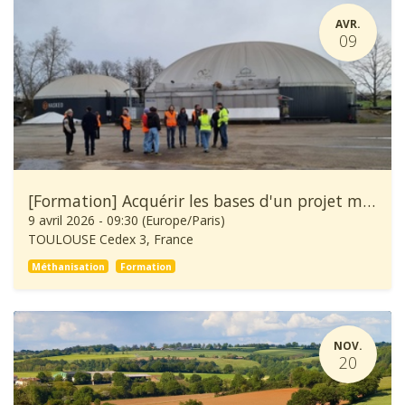
AVR.
09
[Formation] Acquérir les bases d'un projet méthanisation
9 avril 2026
-
09:30
(
Europe/Paris
)
TOULOUSE Cedex 3
,
France
Méthanisation
Formation
NOV.
20