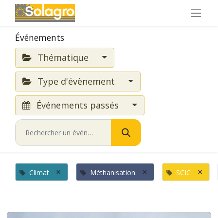
Événements
Thématique
Type d'évènement
Événements passés
×
×
×
Climat
Méthanisation
SCIC