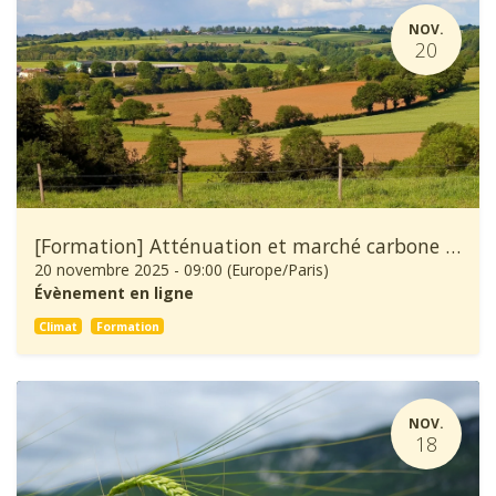
NOV.
20
[Formation] Atténuation et marché carbone en agriculture
20 novembre 2025
-
09:00
(
Europe/Paris
)
Évènement en ligne
Climat
Formation
NOV.
18