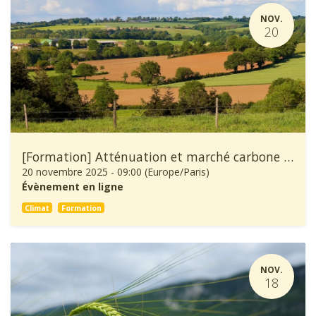
NOV.
20
[Formation] Atténuation et marché carbone en agriculture
20 novembre 2025
-
09:00
(
Europe/Paris
)
Évènement en ligne
Climat
Formation
NOV.
18