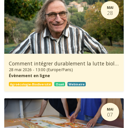
MAI
28
Comment intégrer durablement la lutte biologique dans la production de châtaignes ?
28 mai 2026
-
13:00
(
Europe/Paris
)
Évènement en ligne
Agroécologie-Biodiversité
Osaé
Webinaire
MAI
07