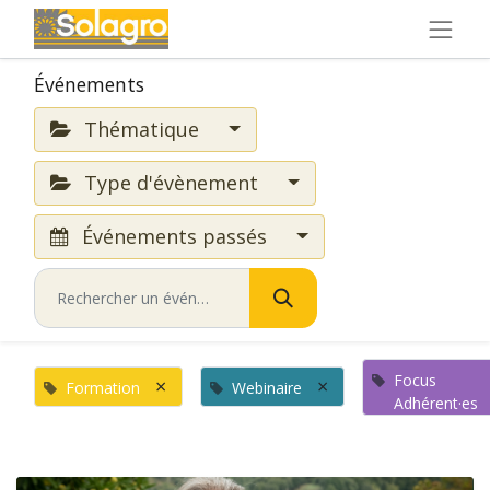
Événements
Thématique
Type d'évènement
Événements passés
Focus
×
×
Formation
Webinaire
Adhérent·es