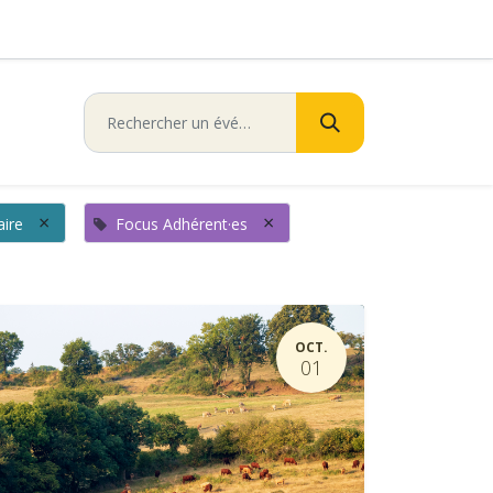
×
×
ire
Focus Adhérent·es
OCT.
01