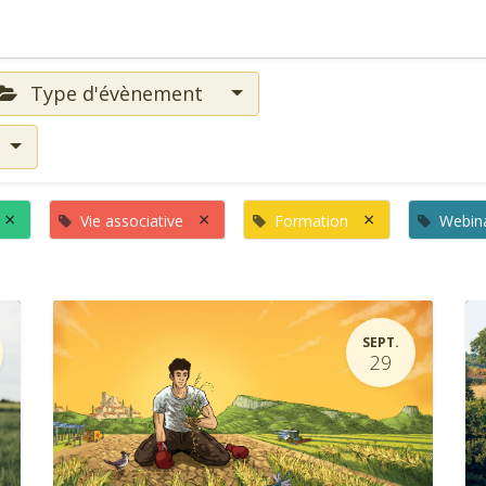
Type d'évènement
×
×
×
Vie associative
Formation
Webina
SEPT.
29