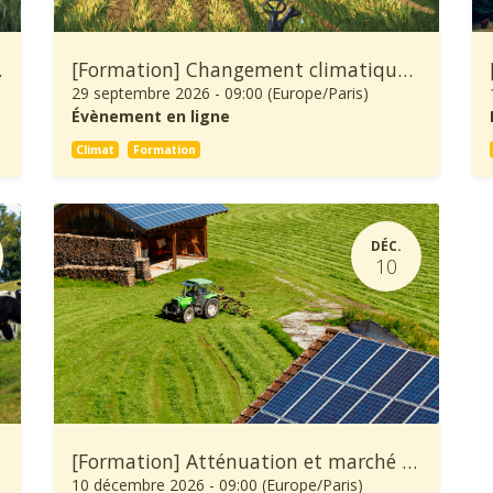
ure et Forêt
[Formation] Changement climatique: À quoi se préparer et comment s’adapter ?
29 septembre 2026
-
09:00
(
Europe/Paris
)
Évènement en ligne
Climat
Formation
DÉC.
10
[Formation] Atténuation et marché carbone en agriculture
10 décembre 2026
-
09:00
(
Europe/Paris
)