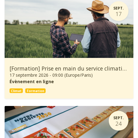
SEPT.
17
[Formation] Prise en main du service climatique Climadiag Agriculture et Forêt
17 septembre 2026
-
09:00
(
Europe/Paris
)
Évènement en ligne
Climat
Formation
SEPT.
24