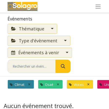
Événements
Thématique
Type d'évènement
Événements à venir
×
×
×
Climat
Osaé
Visites
Uni
Aucun événement trouvé.