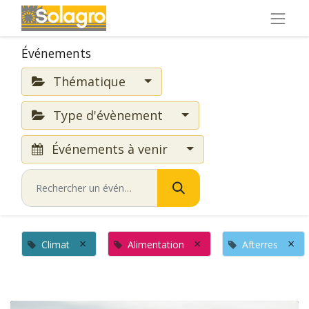
Événements
Thématique
Type d'évènement
Événements à venir
×
×
×
Climat
Alimentation
Afterres