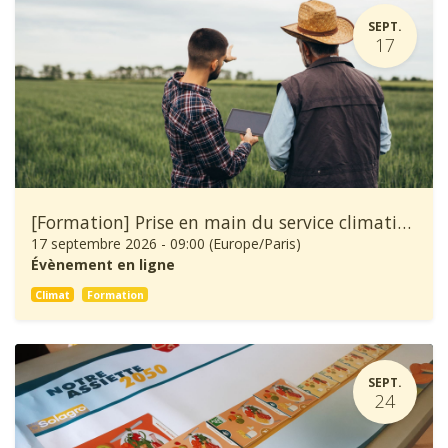
SEPT.
17
[Formation] Prise en main du service climatique Climadiag Agriculture et Forêt
17 septembre 2026
-
09:00
(
Europe/Paris
)
Évènement en ligne
Climat
Formation
SEPT.
24