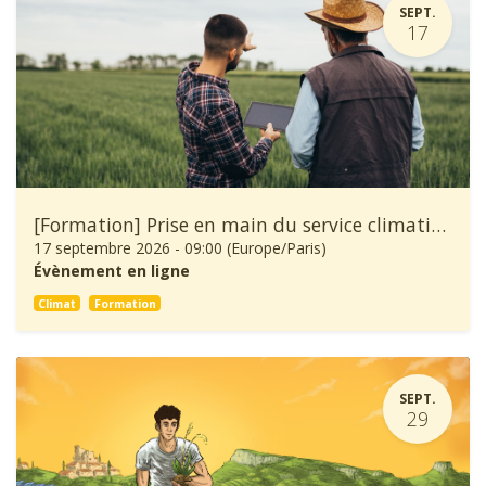
SEPT.
17
[Formation] Prise en main du service climatique Climadiag Agriculture et Forêt
17 septembre 2026
-
09:00
(
Europe/Paris
)
Évènement en ligne
Climat
Formation
SEPT.
29