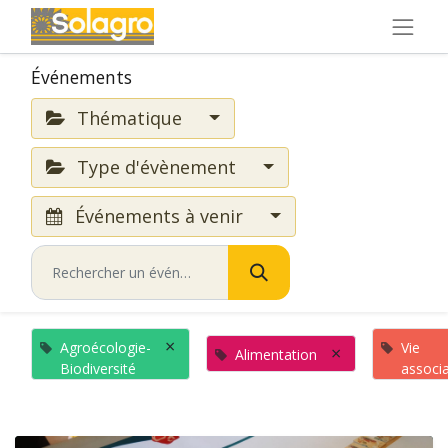
Événements
Thématique
Type d'évènement
Événements à venir
×
Agroécologie-
Vie
×
Alimentation
Biodiversité
associa