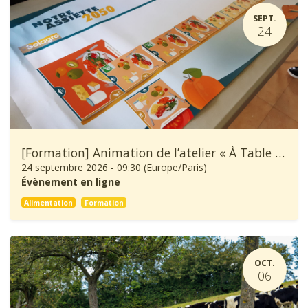
SEPT.
24
[Formation] Animation de l’atelier « À Table ! »
24 septembre 2026
-
09:30
(
Europe/Paris
)
Évènement en ligne
Alimentation
Formation
OCT.
06