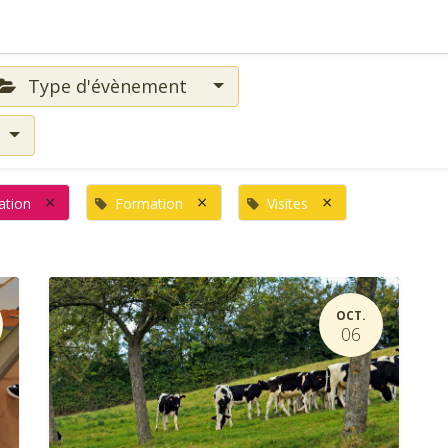
Type d'évènement
×
×
×
ation
Formation
Visites
OCT.
06