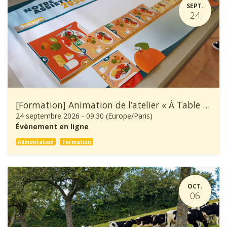
SEPT.
24
[Formation] Animation de l’atelier « À Table ! »
24 septembre 2026
-
09:30
(
Europe/Paris
)
Évènement en ligne
Alimentation
Formation
OCT.
06