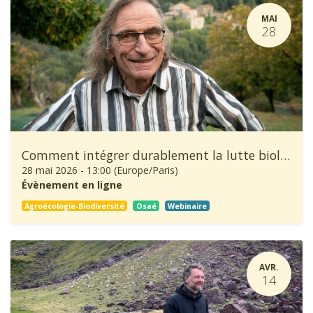
MAI
28
Comment intégrer durablement la lutte biologique dans la production de châtaignes ?
28 mai 2026
-
13:00
(
Europe/Paris
)
Évènement en ligne
Agroécologie-Biodiversité
Osaé
Webinaire
AVR.
14