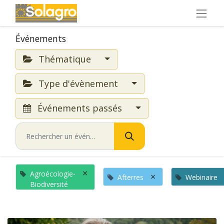
Événements
Thématique
Type d'évènement
Événements passés
×
Agroécologie-
×
Afterres
Webinaire
Biodiversité