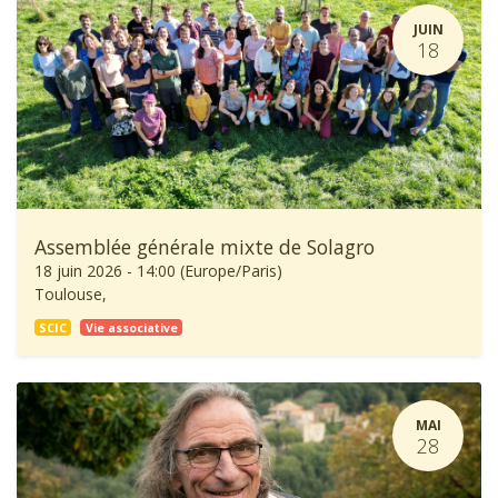
JUIN
18
Assemblée générale mixte de Solagro
18 juin 2026
-
14:00
(
Europe/Paris
)
Toulouse
,
SCIC
Vie associative
MAI
28