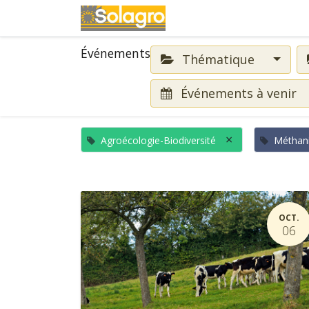
Événements
Événements
Thématique
Événements à venir
×
Agroécologie-Biodiversité
Méthani
OCT.
06