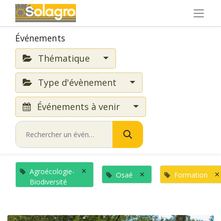
Événements
Thématique
Type d'évènement
Événements à venir
×
Agroécologie-
×
×
Osaé
Formation
Biodiversité