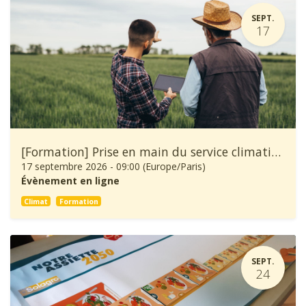
SEPT.
17
[Formation] Prise en main du service climatique Climadiag Agriculture et Forêt
17 septembre 2026
-
09:00
(
Europe/Paris
)
Évènement en ligne
Climat
Formation
SEPT.
24