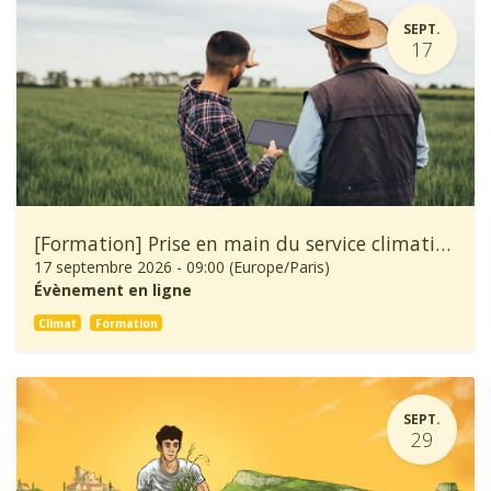
SEPT.
17
[Formation] Prise en main du service climatique Climadiag Agriculture et Forêt
17 septembre 2026
-
09:00
(
Europe/Paris
)
Évènement en ligne
Climat
Formation
SEPT.
29