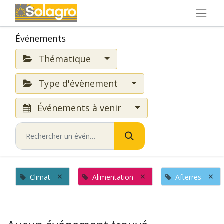
Événements
Thématique
Type d'évènement
Événements à venir
×
×
×
Climat
Alimentation
Afterres