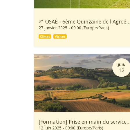
🌱 OSAÉ - 6ème Quinzaine de l'Agroécolo
27 janvier 2025
-
09:00
(
Europe/Paris
)
Climat
Visites
JUIN
12
[Formation] Prise en main du service climatique Climadiag A
12 juin 2025
-
09:00
(
Europe/Paris
)