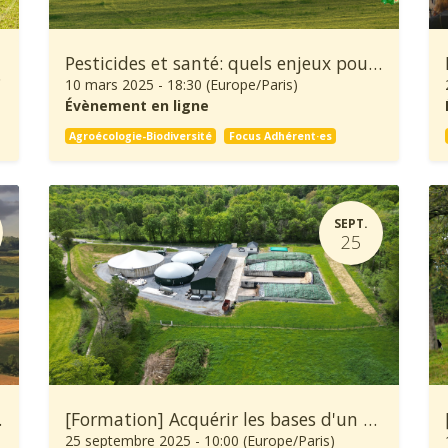
Pesticides et santé: quels enjeux pour la transition agroécologique ?
gie
10 mars 2025
-
18:30
(
Europe/Paris
)
Évènement en ligne
Agroécologie-Biodiversité
Focus Adhérent·es
SEPT.
25
griculture
[Formation] Acquérir les bases d'un projet méthanisation
25 septembre 2025
-
10:00
(
Europe/Paris
)