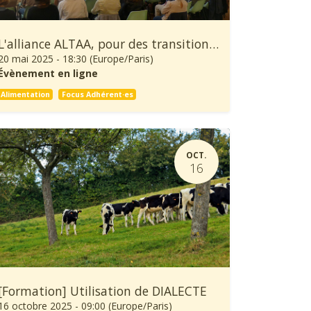
L'alliance ALTAA, pour des transitions Agricoles et Alimentaires à la hauteur des enjeux écologiques et sociaux
20 mai 2025
-
18:30
(
Europe/Paris
)
Évènement en ligne
Alimentation
Focus Adhérent·es
OCT.
16
[Formation] Utilisation de DIALECTE
16 octobre 2025
-
09:00
(
Europe/Paris
)