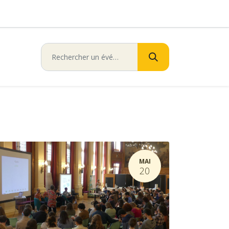
MAI
20