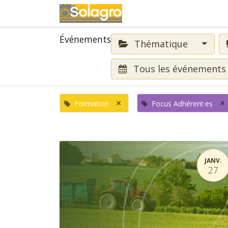
Événements
Événements
Thématique
Tous les événement
×
×
Formation
Focus Adhérent·es
JANV.
27