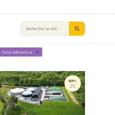
×
Focus Adhérent·es
SEPT.
25