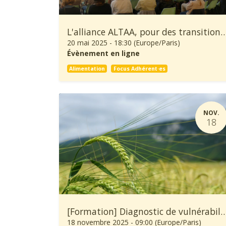
L'alliance ALTAA, pour des transitions Agricoles et Alimentaires à la hauteur des enjeu
20 mai 2025
-
18:30
(
Europe/Paris
)
Évènement en ligne
Alimentation
Focus Adhérent·es
NOV.
18
[Formation] Diagnostic de vulnérabilité au changement climatique et démarche d’adaptation d
18 novembre 2025
-
09:00
(
Europe/Paris
)