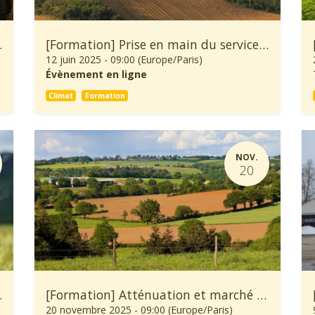
x écologiques et sociaux
[Formation] Prise en main du service climatique Climadiag Agriculture
12 juin 2025
-
09:00
(
Europe/Paris
)
Évènement en ligne
Climat
Formation
NOV.
20
’une exploitation agricole
[Formation] Atténuation et marché carbone en agriculture
20 novembre 2025
-
09:00
(
Europe/Paris
)