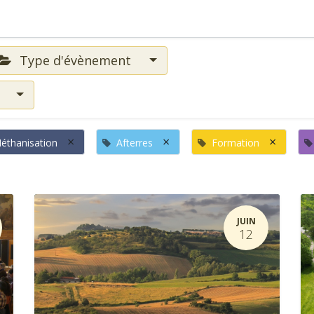
Type d'évènement
s
×
×
×
éthanisation
Afterres
Formation
JUIN
12