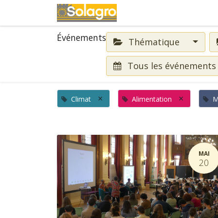
Événements
Événements
Thématique
Tous les événement
×
×
Climat
Alimentation
M
MAI
20