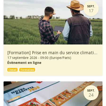
SEPT.
17
[Formation] Prise en main du service climatique Climadiag Agriculture et Forêt
17 septembre 2026
-
09:00
(
Europe/Paris
)
Évènement en ligne
Climat
Formation
SEPT.
24