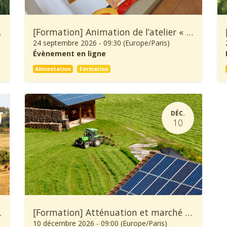
ure et Forêt
[Formation] Animation de l’atelier « À Table ! »
24 septembre 2026
-
09:30
(
Europe/Paris
)
Évènement en ligne
Alimentation
Formation
DÉC.
10
’une exploitation agricole
[Formation] Atténuation et marché carbone en agriculture
10 décembre 2026
-
09:00
(
Europe/Paris
)