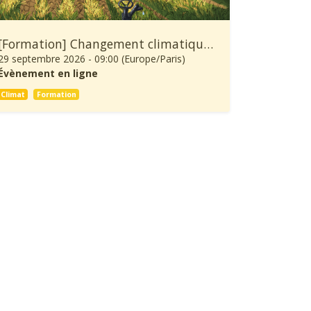
[Formation] Changement climatique: À quoi se préparer et comment s’adapter ?
29 septembre 2026
-
09:00
(
Europe/Paris
)
Évènement en ligne
Climat
Formation