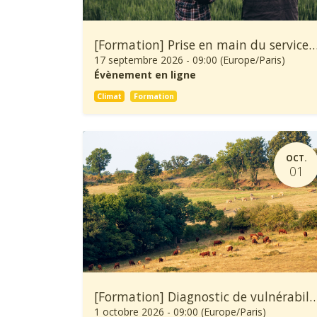
[Formation] Prise en main du service climatique Climadiag Agricult
17 septembre 2026
-
09:00
(
Europe/Paris
)
Évènement en ligne
Climat
Formation
OCT.
01
[Formation] Diagnostic de vulnérabilité au changement climatique et démarche d’adaptation d
1 octobre 2026
-
09:00
(
Europe/Paris
)