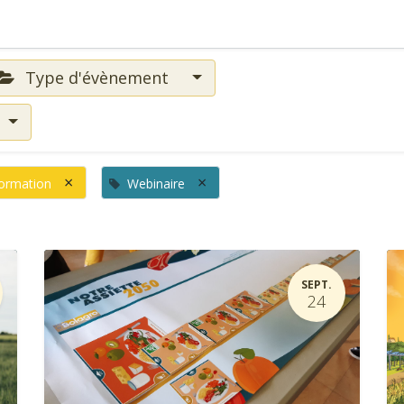
Type d'évènement
×
×
ormation
Webinaire
SEPT.
24