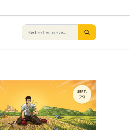
SEPT.
29