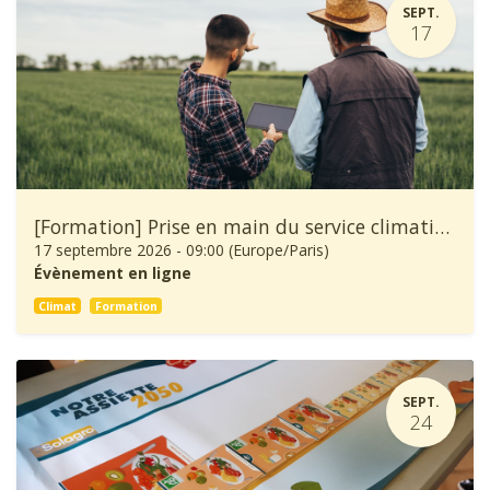
SEPT.
17
[Formation] Prise en main du service climatique Climadiag Agriculture et Forêt
17 septembre 2026
-
09:00
(
Europe/Paris
)
Évènement en ligne
Climat
Formation
SEPT.
24