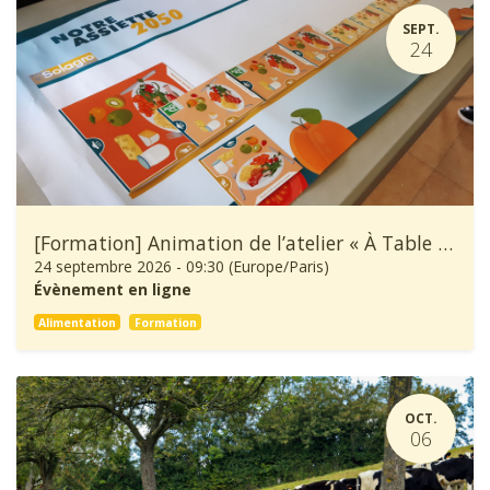
SEPT.
24
[Formation] Animation de l’atelier « À Table ! »
24 septembre 2026
-
09:30
(
Europe/Paris
)
Évènement en ligne
Alimentation
Formation
OCT.
06