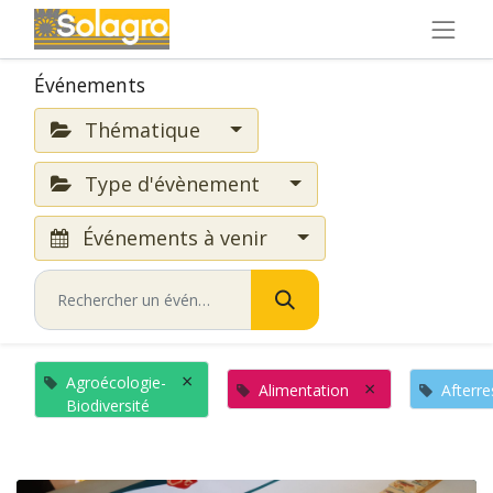
Événements
Thématique
Type d'évènement
Événements à venir
×
Agroécologie-
×
Alimentation
Afterre
Biodiversité