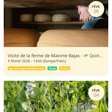
FÉVR.
09
Visite de la ferme de Maxime Bajas - 🌱 Quinzaine de l'Agroécologie
9 février 2026
-
14:00
(
Europe/Paris
)
Agroécologie-Biodiversité
Osaé
Visites
FÉVR.
04