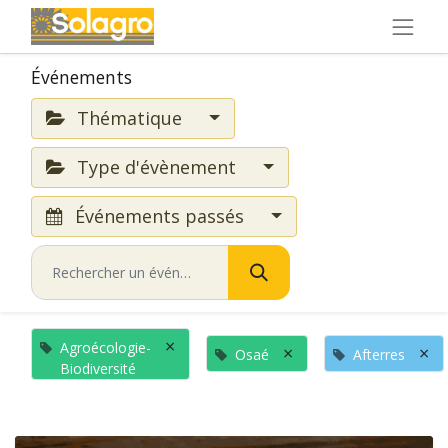
Événements
Thématique
Type d'évènement
Événements passés
×
Agroécologie-
×
×
Osaé
Afterres
Biodiversité