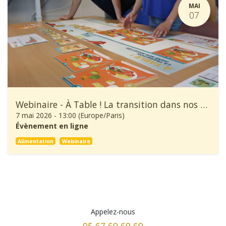
MAI
07
Webinaire - À Table ! La transition dans nos assiettes
7 mai 2026
-
13:00
(
Europe/Paris
)
Évènement en ligne
Alimentation
Webinaire
Appelez-nous
05 67 69 69 69