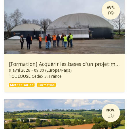
AVR.
09
[Formation] Acquérir les bases d'un projet méthanisation
9 avril 2026
-
09:30
(
Europe/Paris
)
TOULOUSE Cedex 3
,
France
Méthanisation
Formation
NOV.
20