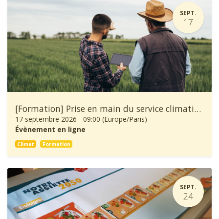
SEPT.
17
[Formation] Prise en main du service climatique Climadiag Agriculture et Forêt
17 septembre 2026
-
09:00
(
Europe/Paris
)
Évènement en ligne
Climat
Formation
SEPT.
24