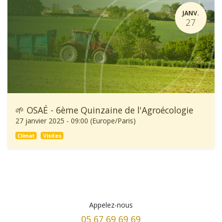
JANV.
27
🌱 OSAÉ - 6ème Quinzaine de l'Agroécologie
27 janvier 2025
-
09:00
(
Europe/Paris
)
Climat
Visites
Appelez-nous
05 67 69 69 69