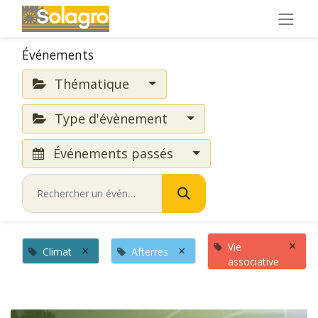
Événements
Thématique
Type d'évènement
Événements passés
×
Vie
×
×
Climat
Afterres
associative