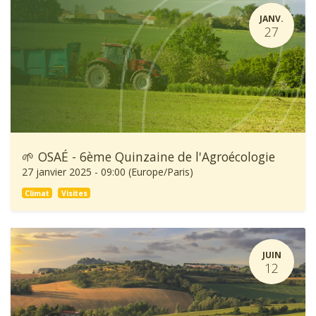
JANV.
27
🌱 OSAÉ - 6ème Quinzaine de l'Agroécologie
27 janvier 2025
-
09:00
(
Europe/Paris
)
Climat
Visites
JUIN
12