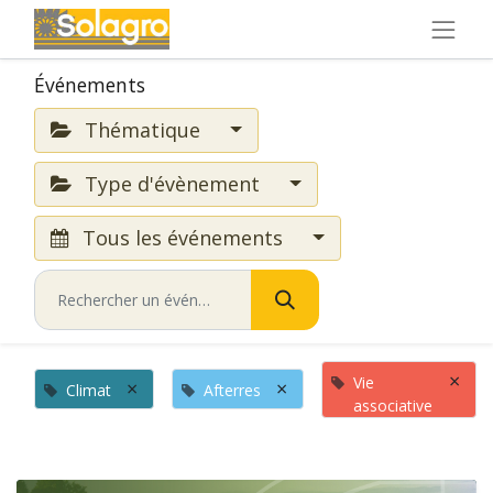
Événements
Thématique
Type d'évènement
Tous les événements
×
Vie
×
×
Climat
Afterres
associative