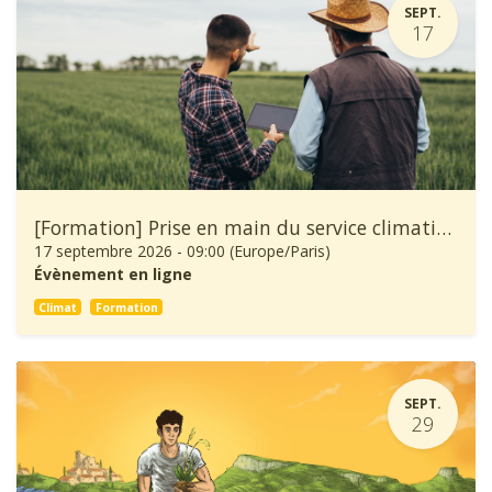
SEPT.
17
[Formation] Prise en main du service climatique Climadiag Agriculture et Forêt
17 septembre 2026
-
09:00
(
Europe/Paris
)
Évènement en ligne
Climat
Formation
SEPT.
29