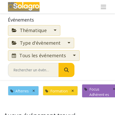
Événements
Thématique
Type d'évènement
Tous les événements
Focus
×
×
Afterres
Formation
Adhérent·es