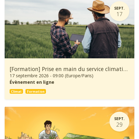
SEPT.
17
[Formation] Prise en main du service climatique Climadiag Agriculture et Forêt
17 septembre 2026
-
09:00
(
Europe/Paris
)
Évènement en ligne
Climat
Formation
SEPT.
29