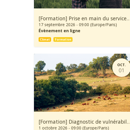
[Formation] Prise en main du service climatique Climadiag Agricult
17 septembre 2026
-
09:00
(
Europe/Paris
)
Évènement en ligne
Climat
Formation
OCT.
01
[Formation] Diagnostic de vulnérabilité au changement climatique et démarche d’adaptation d
1 octobre 2026
-
09:00
(
Europe/Paris
)