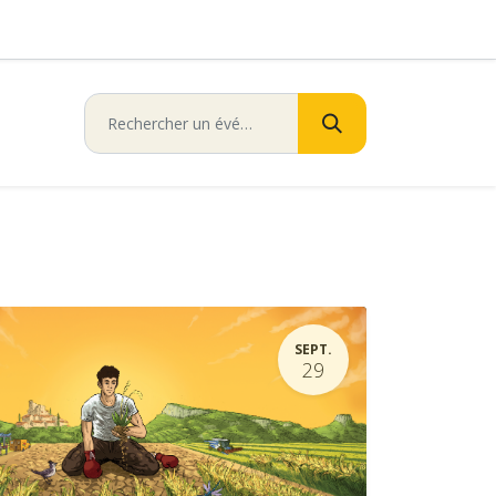
SEPT.
29