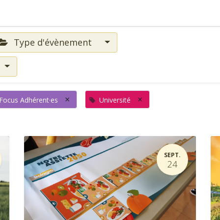
Type d'évènement
×
×
Focus Adhérent·es
Université
SEPT.
24