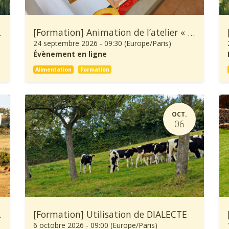
ure et Forêt
[Formation] Animation de l’atelier « À Table ! »
24 septembre 2026
-
09:30
(
Europe/Paris
)
Évènement en ligne
Alimentation
Formation
OCT.
06
’une exploitation agricole
[Formation] Utilisation de DIALECTE
6 octobre 2026
-
09:00
(
Europe/Paris
)