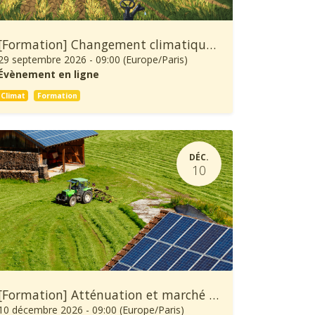
[Formation] Changement climatique: À quoi se préparer et comment s’adapter ?
29 septembre 2026
-
09:00
(
Europe/Paris
)
Évènement en ligne
Climat
Formation
DÉC.
10
[Formation] Atténuation et marché carbone en agriculture
10 décembre 2026
-
09:00
(
Europe/Paris
)