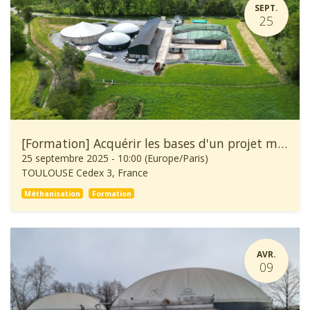
SEPT.
25
[Formation] Acquérir les bases d'un projet méthanisation
25 septembre 2025
-
10:00
(
Europe/Paris
)
TOULOUSE Cedex 3
,
France
Méthanisation
Formation
AVR.
09