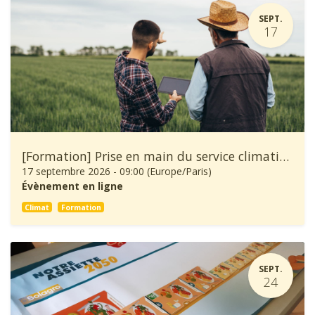
SEPT.
17
[Formation] Prise en main du service climatique Climadiag Agriculture et Forêt
17 septembre 2026
-
09:00
(
Europe/Paris
)
Évènement en ligne
Climat
Formation
SEPT.
24