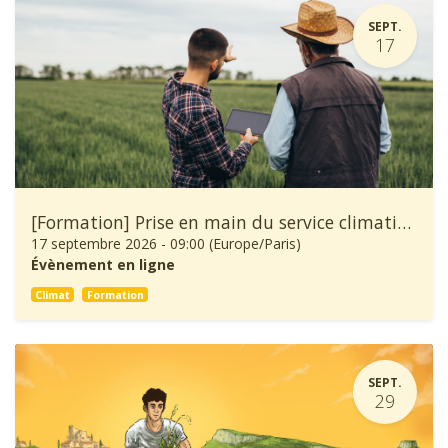
SEPT.
17
[Formation] Prise en main du service climatique Climadiag Agriculture et Forêt
17 septembre 2026
-
09:00
(
Europe/Paris
)
Évènement en ligne
Climat
Formation
SEPT.
29