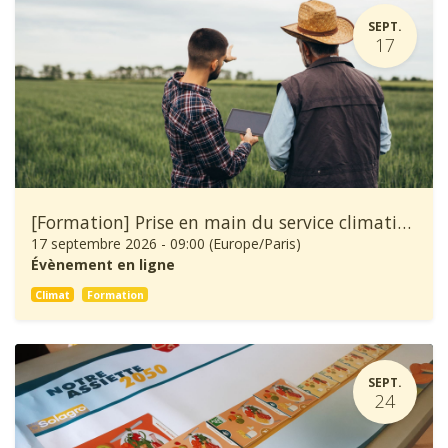
SEPT.
17
[Formation] Prise en main du service climatique Climadiag Agriculture et Forêt
17 septembre 2026
-
09:00
(
Europe/Paris
)
Évènement en ligne
Climat
Formation
SEPT.
24