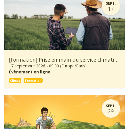
SEPT.
17
[Formation] Prise en main du service climatique Climadiag Agriculture et Forêt
17 septembre 2026
-
09:00
(
Europe/Paris
)
Évènement en ligne
Climat
Formation
SEPT.
29