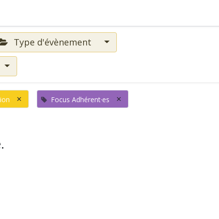
Type d'évènement
×
×
ion
Focus Adhérent·es
.