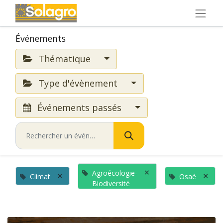
Événements
Thématique
Type d'évènement
Événements passés
×
Agroécologie-
×
×
Climat
Osaé
Biodiversité