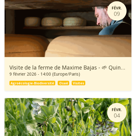
FÉVR.
09
Visite de la ferme de Maxime Bajas - 🌱 Quinzaine de l'Agroécologie
9 février 2026
-
14:00
(
Europe/Paris
)
Agroécologie-Biodiversité
Osaé
Visites
FÉVR.
04