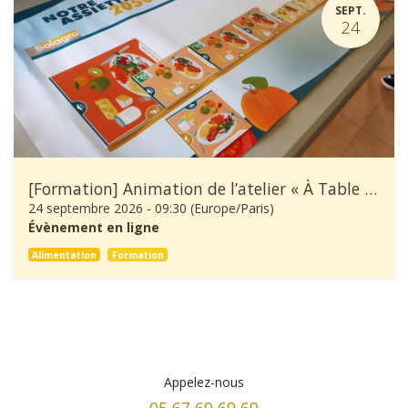
SEPT.
24
[Formation] Animation de l’atelier « À Table ! »
24 septembre 2026
-
09:30
(
Europe/Paris
)
Évènement en ligne
Alimentation
Formation
Appelez-nous
05 67 69 69 69