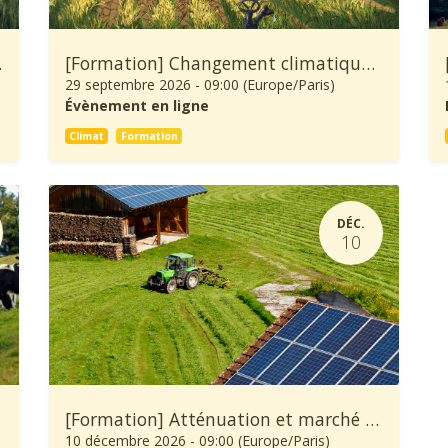
ure et Forêt
[Formation] Changement climatique: À quoi se préparer et comment s’adapter ?
29 septembre 2026
-
09:00
(
Europe/Paris
)
Évènement en ligne
Climat
Formation
DÉC.
10
[Formation] Atténuation et marché carbone en agriculture
10 décembre 2026
-
09:00
(
Europe/Paris
)